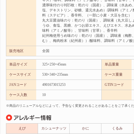
キス）/香料、調味料（アミノ酸等）、甘味料（甘草）、
濃厚味付のり8切5枚：乾のり（国産）、調味液（水あめ
塩、デキストリン、砂糖、還元水あめ）/調味料（アミノ
料（ステビア）、香辛料、（一部に小麦・大豆を含む）
丸大豆醤油味のり：乾のり（国産）、調味液（丸大豆し
うゆ、食塩、黒糖、かつお節エキス、えびエキス、水あめ
味料（アミノ酸等）、甘味料（甘草）、香辛料
紀州梅使用うめ味のり：乾のり（国産）、調味液（梅酢
む）、梅肉粉末（紀州産））/酸味料、調味料（アミノ酸
販売地区
全国
単品サイズ
325×250×45mm
単品重量
ケースサイズ
530×340×235mm
ケース重量
JANコード
4901673015253
GTINコード
ケース入数
10
※商品のリニューアルなどによって、予告なく変更されることがあることをご了承く
えび
カシューナッツ
かに
くるみ