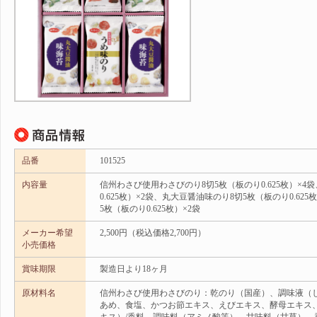
品番
101525
内容量
信州わさび使用わさびのり8切5枚（板のり0.625枚）×4
0.625枚）×2袋、丸大豆醤油味のり8切5枚（板のり0.62
5枚（板のり0.625枚）×2袋
メーカー希望
2,500円（税込価格2,700円）
小売価格
賞味期限
製造日より18ヶ月
原材料名
信州わさび使用わさびのり：乾のり（国産）、調味液（
あめ、食塩、かつお節エキス、えびエキス、酵母エキス