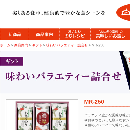
ホーム
>
商品案内
>
ギフト
>
味わいバラエティー詰合せ
> MR-250
MR-250
バラエティ豊かな風味や味が
やおやつといった様々な食シ
４種のフレーバーで味わいを