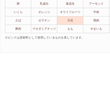
卵
乳成分
落花生
アーモンド
いくら
オレンジ
キウイフルーツ
牛肉
さば
ゼラチン
大豆
鶏肉
豚肉
マカダミアナッツ
もも
やまいも
※ピンクは原材料として使用しているものを表しています。