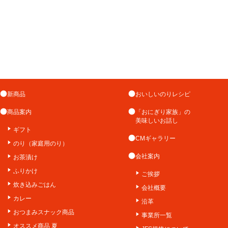
新商品
おいしいのりレシピ
商品案内
「おにぎり家族」の
美味しいお話し
ギフト
CMギャラリー
のり（家庭用のり）
会社案内
お茶漬け
ふりかけ
ご挨拶
炊き込みごはん
会社概要
カレー
沿革
おつまみスナック商品
事業所一覧
オススメ商品 夏