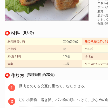
・エネルギー
・タンパク
・脂質 
・炭水化物
・ナトリウ
・食塩相当
6
(
人分)
豚肉薄切り肉
250g(10枚)
味のりおにぎり3切
小麦粉
4g
パン粉
卵(溶き卵)
1/2個
揚げ油
大葉
12枚
ソース(ウスター
20
(調理時間 約
分)
豚肉とのりを交互に重ねて、なじませる。
①に小麦粉、溶き卵、パン粉の順につけて、少なめの