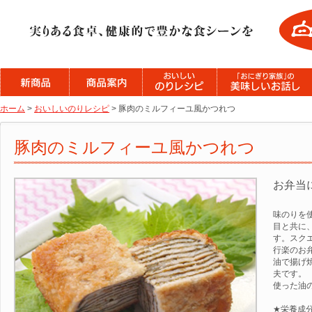
ホーム
>
おいしいのりレシピ
> 豚肉のミルフィーユ風かつれつ
豚肉のミルフィーユ風かつれつ
お弁当
味のりを
目と共に
す。スク
行楽のお
油で揚げ
夫です。
使った油
★栄養成分